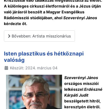
Krisztussal való találkozás megváltoztatta az életét.
A különleges cirkuszi életformáról és a Jézus útján
való járásról beszélt a Magyar Evangélikus
Rádiómisszió stúdiójában, ahol
Szeverényi János
kérdezte őt.
Bővebben: Artista misszionárius
Isten plasztikus és hétköznapi
valóság
Készült: 2024. március 04
Szeverényi János
országos missziói
lelkésszel
Erdészné
Kárpáti Judit
beszélgetett hitről,
keresztyén életről.