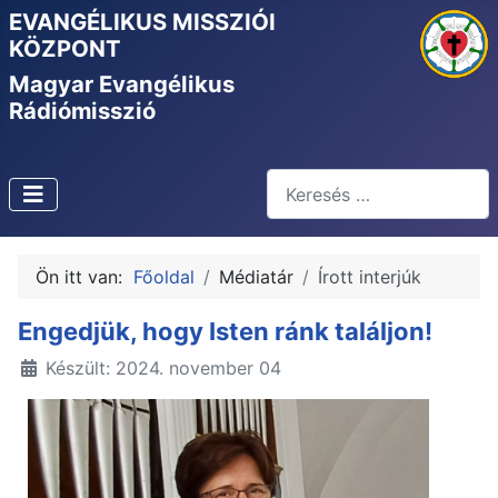
EVANGÉLIKUS MISSZIÓI
KÖZPONT
Magyar Evangélikus
Rádiómisszió
Keresés
Type 2 or more characters f
Ön itt van:
Főoldal
Médiatár
Írott interjúk
Engedjük, hogy Isten ránk találjon!
Készült: 2024. november 04