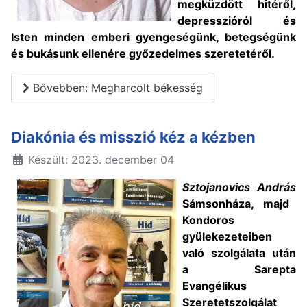
megküzdött hitéről,
depresszióról és
Isten minden emberi gyengeségünk, betegségünk
és bukásunk ellenére győzedelmes szeretetéről.
Bővebben: Megharcolt békesség
Diakónia és misszió kéz a kézben
Készült: 2023. december 04
Sztojanovics András
Sámsonháza, majd
Kondoros
gyülekezeteiben
való szolgálata után
a Sarepta
Evangélikus
Szeretetszolgálat