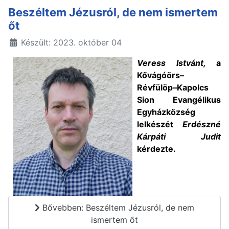
Beszéltem Jézusról, de nem ismertem
őt
Készült: 2023. október 04
Veress István
t,
a
Kővágóörs–
Révfülöp–Kapolcs
Sion Evangélikus
Egyházközség
lelkészét
Erdészné
Kárpáti Judit
kérdezte.
Bővebben: Beszéltem Jézusról, de nem
ismertem őt