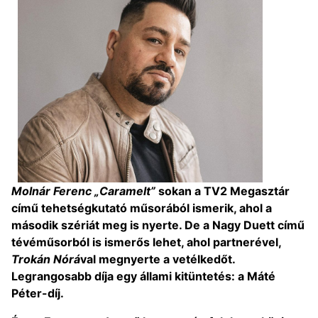
Molnár Ferenc „Caramelt”
sokan a TV2 Megasztár
című tehetségkutató műsorából ismerik, ahol a
második szériát meg is nyerte. De a Nagy Duett című
tévéműsorból is ismerős lehet, ahol partnerével,
Trokán Nórá
val megnyerte a vetélkedőt.
Legrangosabb díja egy állami kitüntetés: a Máté
Péter-díj.