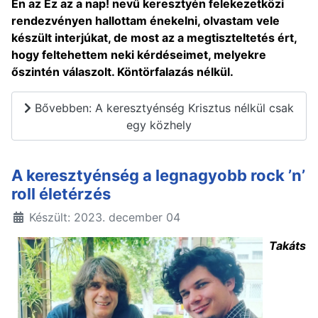
Én az Ez az a nap! nevű keresztyén felekezetközi
rendezvényen hallottam énekelni, olvastam vele
készült interjúkat, de most az a megtiszteltetés ért,
hogy feltehettem neki kérdéseimet, melyekre
őszintén válaszolt. Köntörfalazás nélkül.
Bővebben: A keresztyénség Krisztus nélkül csak
egy közhely
A keresztyénség a legnagyobb rock ’n’
roll életérzés
Készült: 2023. december 04
Takáts