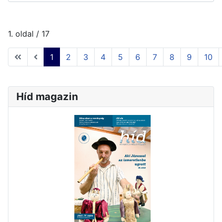
1. oldal / 17
1
2
3
4
5
6
7
8
9
10
Híd magazin