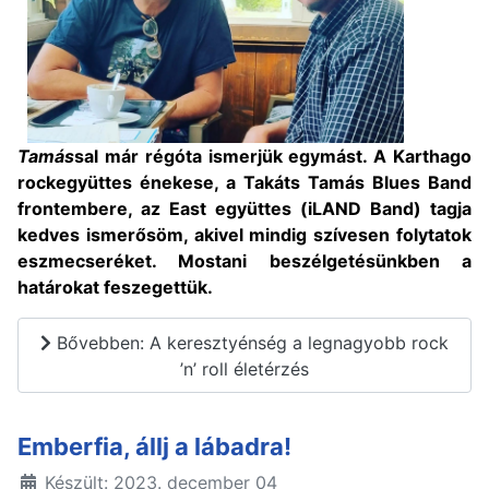
Tamás
sal már régóta ismerjük egymást. A Karthago
rockegyüttes énekese, a Takáts Tamás Blues Band
frontembere, az East együttes (iLAND Band) tagja
kedves ismerősöm, akivel mindig szívesen folytatok
eszmecseréket. Mostani beszélgetésünkben a
határokat feszegettük.
Bővebben: A keresztyénség a legnagyobb rock
’n’ roll életérzés
Emberfia, állj a lábadra!
Készült: 2023. december 04