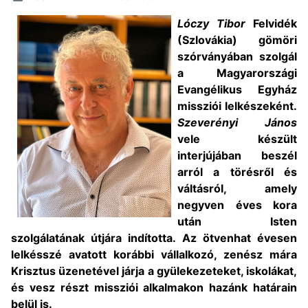
Lóczy Tibor
Felvidék
(Szlovákia) gömöri
szórványában szolgál
a Magyarországi
Evangélikus Egyház
missziói lelkészeként.
Szeverényi János
vele készült
interjújában beszél
arról a törésről és
váltásról, amely
negyven éves kora
után Isten
szolgálatának útjára indította. Az ötvenhat évesen
lelkésszé avatott korábbi vállalkozó, zenész mára
Krisztus üzenetével járja a gyülekezeteket, iskolákat,
és vesz részt missziói alkalmakon hazánk határain
belül is.