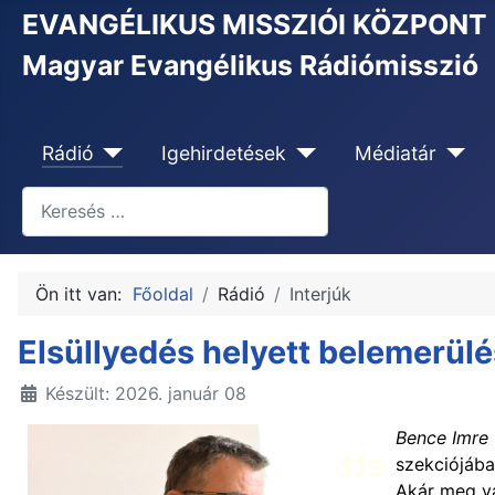
EVANGÉLIKUS MISSZIÓI KÖZPONT
Magyar Evangélikus Rádiómisszió
Rádió
Igehirdetések
Médiatár
Keresés
Type 2 or more characters for results.
Ön itt van:
Főoldal
Rádió
Interjúk
Elsüllyedés helyett belemerül
Készült: 2026. január 08
Bence Imre
szekciójába
Akár meg va