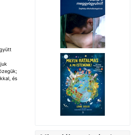
gyütt
juk
közegük;
kkal, és