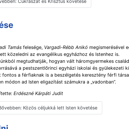
ebben: Cukrászat és Krisztus követése
tése
adi Tamás
felesége,
Vargadi-Rébb Anikó
megismerésével e
ett közeledni az evangélikus egyházhoz és Istenhez is.
rjúnkból megtudhatják, hogyan vált háromgyermekes család
orrásává a pestszentlőrinci egyházi iskolai és gyülekezeti 
t fontos a férfiaknak is a beszélgetés keresztény férfi társa
en módon ad Isten eligazítást számukra a „vadonban”.
ítette: Erdészné Kárpáti Judit
ővebben: Közös céljukká lett Isten követése
ni