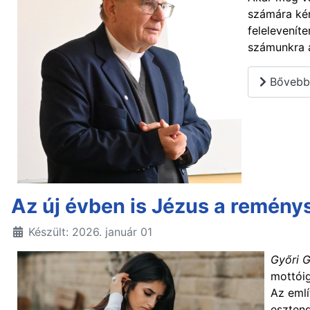
számára kér
feleleveníte
számunkra 
Bővebbe
Az új évben is Jézus a remén
Készült: 2026. január 01
Győri 
mottóig
Az emlí
esztend