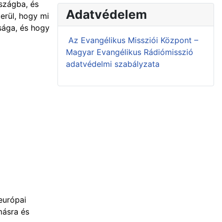
rszágba, és
Adatvédelem
derül, hogy mi
ssága, és hogy
Az Evangélikus Missziói Központ –
Magyar Evangélikus Rádiómisszió
adatvédelmi szabályzata
európai
másra és