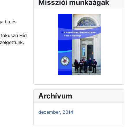
Missziói munkaágak
adja és
 fókuszú Híd
zélgettünk.
Archívum
december, 2014