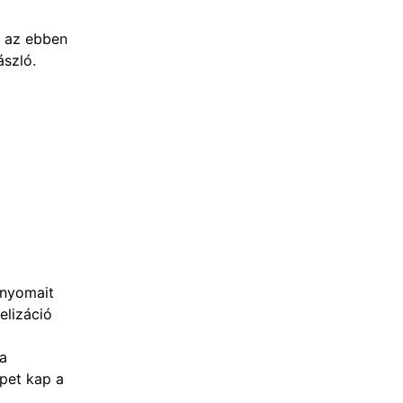
, az ebben
ászló.
 nyomait
elizáció
 a
epet kap a