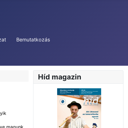
zat
Bemutatkozás
Híd magazin
yik
etve magunk