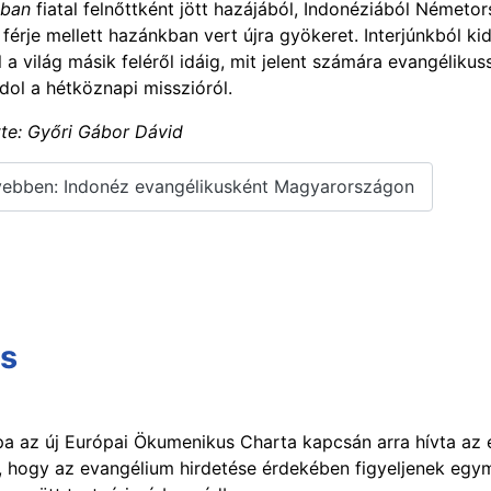
aban
fiatal felnőttként jött hazájából, Indonéziából Németo
férje mellett hazánkban vert újra gyökeret.
Interjúnkból ki
l a világ másik feléről idáig, mit jelent számára evangéliku
dol a hétköznapi misszióról.
tte: Győri Gábor Dávid
ebben: Indonéz evangélikusként Magyarországon
us
pa az új Európai Ökumenikus Charta kapcsán arra hívta az 
 hogy az evangélium hirdetése érdekében figyeljenek egy