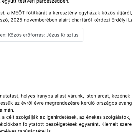
 együtt testvéri párbeszédben.
st,
a MEÖT főtitkárát a keresztény egyházak közös útjáról
tszó, 2025 novemberében aláírt chartáról kérdezi Erdélyi L
n: Közös erőforrás: Jézus Krisztus
utatást, helyes irányba állást várunk, Isten arcát, kezének
ressük az évről évre megrendezésre kerülő országos evang
kalmán.
 a célt szolgálják az igehirdetések, az énekes szolgálatok,
ekciókban folytatott beszélgetések egyaránt. Kiemelt szer
mélyes tanúságtétel is.