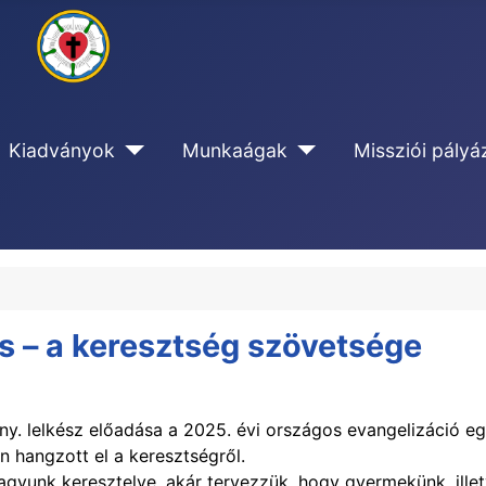
Kiadványok
Munkaágak
Missziói pályá
és – a keresztség szövetsége
ny. lelkész előadása a 2025. évi országos evangelizáció eg
n hangzott el a keresztségről.
gyunk keresztelve, akár tervezzük, hogy gyermekünk, ill