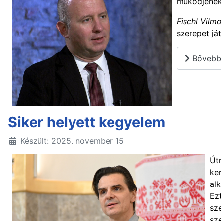
működjenek
Fischl Vilmo
szerepet já
Bővebbe
Siker helyett kegyelem
Készült: 2025. november 15
Útm
ke
al
Ezt
sz
sze