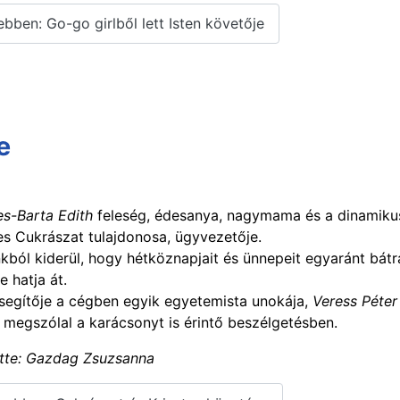
bben: Go-go girlből lett Isten követője
e
s-Barta Edith
feleség, édesanya, nagymama és a dinamiku
s Cukrászat tulajdonosa, ügyvezetője.
nkból kiderül, hogy hétköznapjait és ünnepeit egyaránt bátra
te hatja át.
 segítője a cégben egyik egyetemista unokája,
Veress Péter 
 megszólal a karácsonyt is érintő beszélgetésben.
ette: Gazdag Zsuzsanna