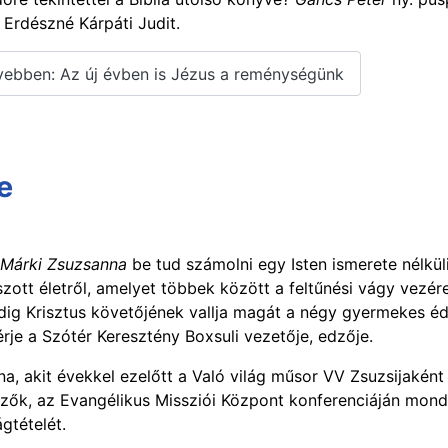
 Erdészné Kárpáti Judit.
ebben: Az új évben is Jézus a reménységünk
e
 Márki Zsuzsanna
be tud számolni egy Isten ismerete nélküli
szott életről, amelyet többek között a feltűnési vágy vezére
ig Krisztus követőjének vallja magát a négy gyermekes é
érje a Szótér Keresztény Boxsuli vezetője, edzője.
a, akit évekkel ezelőtt a Való világ műsor VV Zsuzsijaként
zők, az Evangélikus Missziói Központ konferenciáján mond
gtételét.