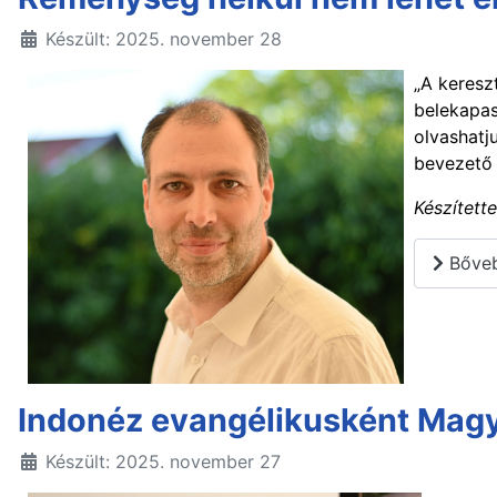
Készült: 2025. november 28
„A keres
belekapas
olvashatj
bevezető 
Készített
Bőveb
Indonéz evangélikusként Mag
Készült: 2025. november 27