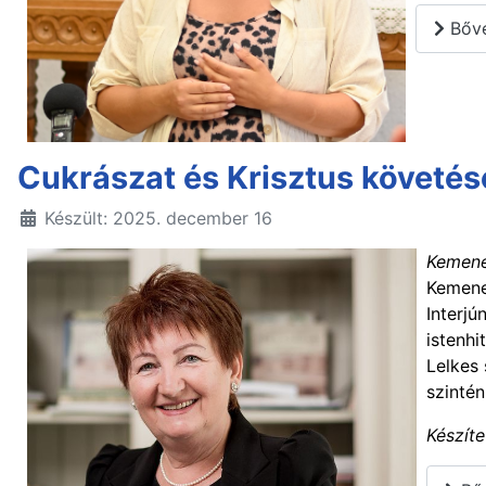
Bőve
Cukrászat és Krisztus követés
Készült: 2025. december 16
Kemene
Kemene
Interjú
istenhi
Lelkes
szintén
Készít