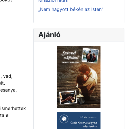
Missziói látás
„Nem hagyott békén az Isten”
Ajánló
, vad,
lt.
desanya,
 ismerhettek
ta el