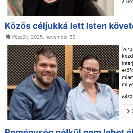
Bőv
Közös céljukká lett Isten köve
Készült: 2025. november 30
Varg
kezd
Inte
erőf
miér
mily
Kész
B
Reménység nélkül nem lehet él