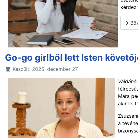
kérdezi
Bőv
Go-go girlből lett Isten követőj
Készült: 2025. december 27
Vajdáné
félrecsú
Mára ped
akinek f
Zsuzsann
a tévéné
bizonysá