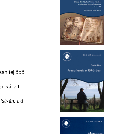
san fejlődő
n vállalt
István,
aki