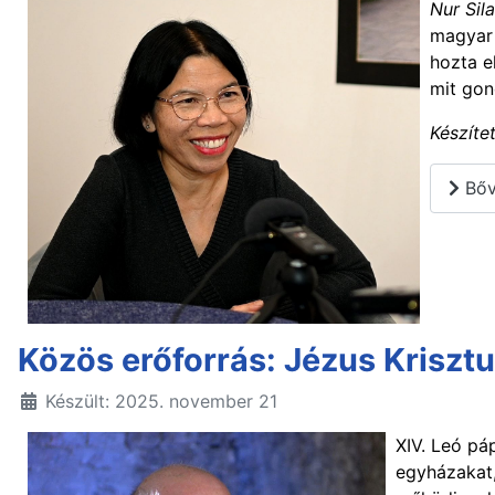
Nur Sil
magyar 
hozta e
mit gon
Készíte
Bőv
Közös erőforrás: Jézus Kriszt
Készült: 2025. november 21
XIV. Leó pá
egyházakat,