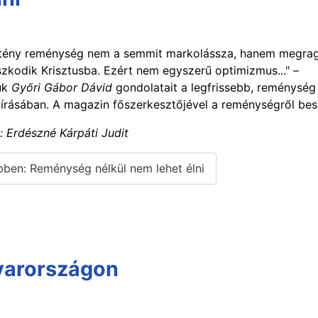
ztény reménység nem a semmit markolássza, hanem megrag
zkodik Krisztusba. Ezért nem egyszerű optimizmus..." –
uk
Győri Gábor Dávid
gondolatait a legfrissebb, reménység
írásában. A magazin főszerkesztőjével a reménységről bes
e: Erdészné Kárpáti Judit
ben: Reménység nélkül nem lehet élni
yarországon