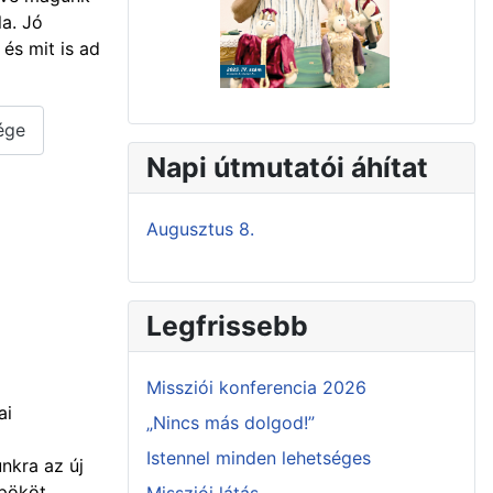
la.
Jó
 és mit is ad
ége
Napi útmutatói áhítat
Augusztus 8.
Legfrissebb
Missziói konferencia 2026
ai
„Nincs más dolgod!”
Istennel minden lehetséges
nkra az új
spököt