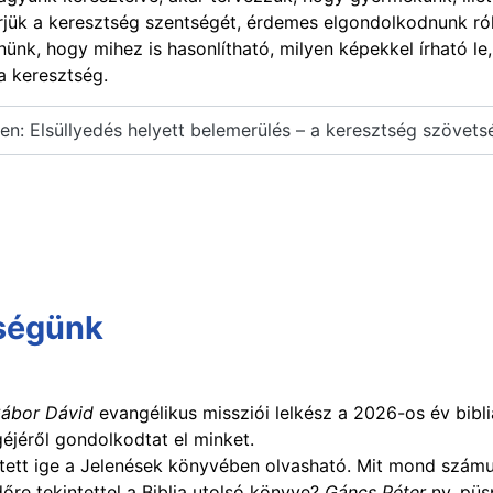
jük a keresztség szentségét, érdemes elgondolkodnunk ró
nünk, hogy mihez is hasonlítható, milyen képekkel írható le,
a keresztség.
n: Elsüllyedés helyett belemerülés – a keresztség szövets
ységünk
Gábor Dávid
evangélikus missziói lelkész a 2026-os év bibli
éjéről gondolkodtat el minket.
tett ige a Jelenések könyvében olvasható. Mit mond számu
őre tekintettel a Biblia utolsó könyve?
Gáncs Péter
ny. pü