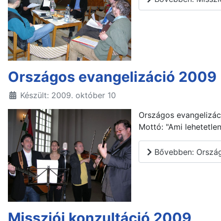
Országos evangelizáció 2009
Készült: 2009. október 10
Országos evangelizáci
Mottó: "Ami lehetetle
Bővebben: Ország
Missziói konzultáció 2009