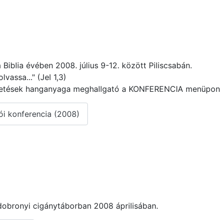
 Biblia évében 2008. július 9-12. között Piliscsabán.
lvassa..." (Jel 1,3)
detések hanganyaga meghallgató a KONFERENCIA menüpontr
i konferencia (2008)
dobronyi cigánytáborban 2008 áprilisában.