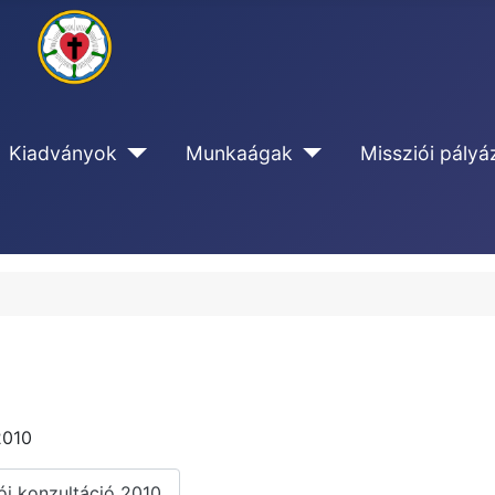
Kiadványok
Munkaágak
Missziói pályá
2010
i konzultáció 2010