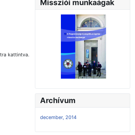
Missziói munkaágak
a kattintva.
Archívum
december, 2014