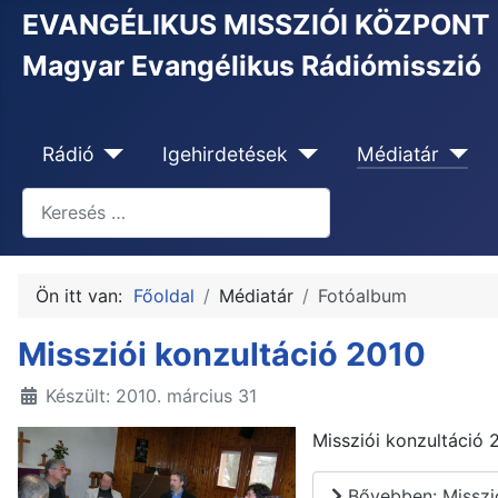
EVANGÉLIKUS MISSZIÓI KÖZPONT
Magyar Evangélikus Rádiómisszió
Rádió
Igehirdetések
Médiatár
Keresés
Type 2 or more characters for results.
Ön itt van:
Főoldal
Médiatár
Fotóalbum
Missziói konzultáció 2010
Készült: 2010. március 31
Missziói konzultáció 
Bővebben: Misszió