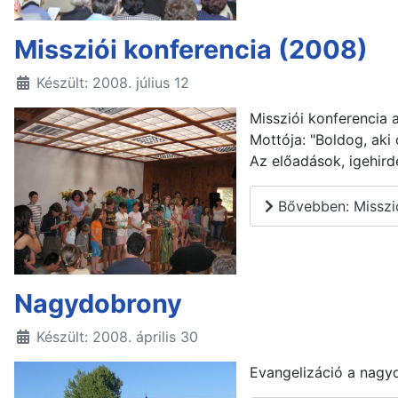
Missziói konferencia (2008)
Készült: 2008. július 12
Missziói konferencia a
Mottója: "Boldog, aki o
Az előadások, igehir
Bővebben: Misszió
Nagydobrony
Készült: 2008. április 30
Evangelizáció a nagy