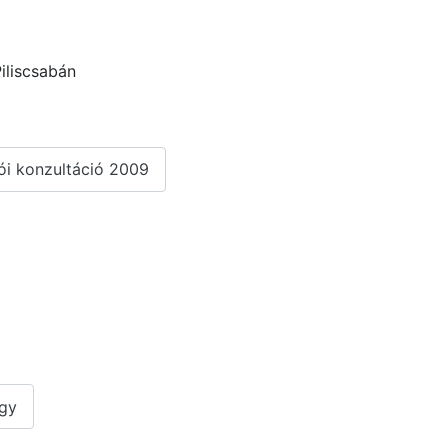
Piliscsabán
ói konzultáció 2009
gy