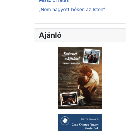
Missziói látás
„Nem hagyott békén az Isten”
Ajánló