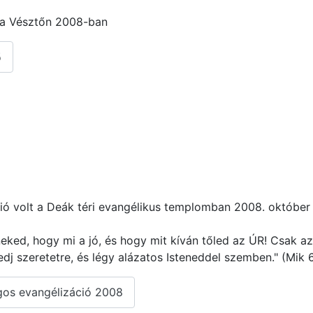
ra Vésztőn 2008-ban
ő
ó volt a Deák téri evangélikus templomban 2008. október 
ed, hogy mi a jó, és hogy mit kíván tőled az ÚR! Csak azt
edj szeretetre, és légy alázatos Isteneddel szemben." (Mik 6
os evangélizáció 2008