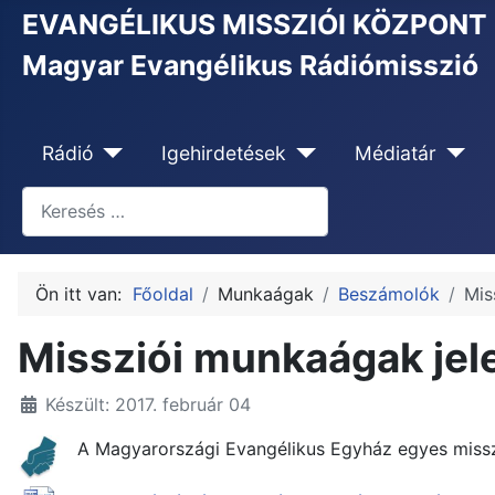
EVANGÉLIKUS MISSZIÓI KÖZPONT
Magyar Evangélikus Rádiómisszió
Rádió
Igehirdetések
Médiatár
Keresés
Type 2 or more characters for results.
Ön itt van:
Főoldal
Munkaágak
Beszámolók
Mis
Missziói munkaágak jel
Készült: 2017. február 04
A Magyarországi Evangélikus Egyház egyes miss