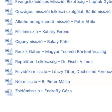
Evangelizációs és Missziói Bizottság – Lupták Gyö
Országos missziói lelkészi szolgálat, Rádiómisszió
Alkoholbeteg-mentő misszió – Péter Attila
Férfimisszió – Koháry Ferenc
Cigánymisszió – Bakay Péter
Roszík Gábor – Magyar Testvéri Börtöntársaság
Repülőtéri Lelkészség – Dr. Fischl Vilmos
Felvidéki misszió – Lóczy Tibor, Dechertné Ferenc
Női misszió – B. Pintér Márta
Zsidómisszió – Endreffy Géza