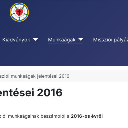
Kiadványok
Munkaágak
Missziói pályá
sziói munkaágak jelentései 2016
entései 2016
ziói munkaágainak beszámolói a
2016-os évről