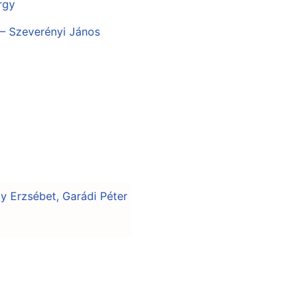
rgy
 – Szeverényi János
zy Erzsébet, Garádi Péter