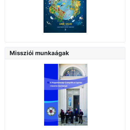
Missziói munkaágak