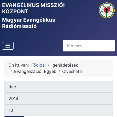
EVANGÉLIKUS MISSZIÓI
KÖZPONT
Magyar Evangélikus
Rádiómisszió
Keresés
Type 2 or more characters f
Ön itt van:
Főoldal
Igehirdetések
Evangelizáció, Egyéb
Olvasható
Hónap
Szűrők
Év
Tételek #