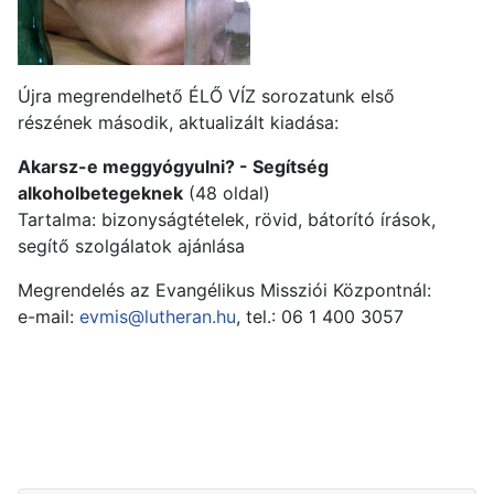
Újra megrendelhető ÉLŐ VÍZ sorozatunk első
részének második, aktualizált kiadása:
Akarsz-e meggyógyulni? - Segítség
alkoholbetegeknek
(48 oldal)
Tartalma: bizonyságtételek, rövid, bátorító írások,
segítő szolgálatok ajánlása
Megrendelés az Evangélikus Missziói Központnál:
e-mail:
evmis@lutheran.hu
, tel.: 06 1 400 3057