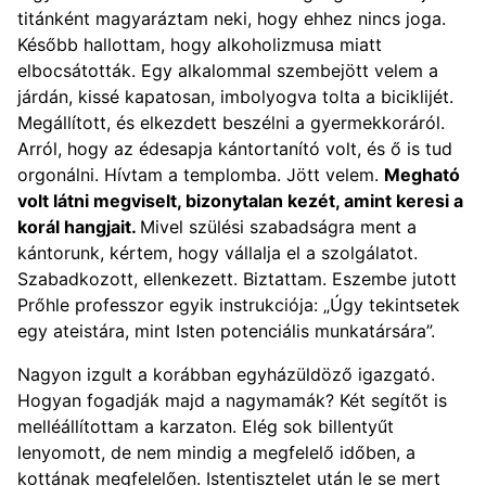
titánként magyaráztam neki, hogy ehhez nincs joga.
Később hallottam, hogy alkoholizmusa miatt
elbocsátották. Egy alkalommal szembejött velem a
járdán, kissé kapatosan, imbolyogva tolta a biciklijét.
Megállított, és elkezdett beszélni a gyermekkoráról.
Arról, hogy az édesapja kántortanító volt, és ő is tud
orgonálni. Hívtam a templomba. Jött velem.
Megható
volt látni megviselt, bizonytalan kezét, amint keresi a
korál hangjait.
Mivel szülési szabadságra ment a
kántorunk, kértem, hogy vállalja el a szolgálatot.
Szabadkozott, ellenkezett. Biztattam. Eszembe jutott
Prőhle professzor egyik instrukciója: „Úgy tekintsetek
egy ateistára, mint Isten potenciális munkatársára”.
Nagyon izgult a korábban egyházüldöző igazgató.
Hogyan fogadják majd a nagymamák? Két segítőt is
melléállítottam a karzaton. Elég sok billentyűt
lenyomott, de nem mindig a megfelelő időben, a
kottának megfelelően. Istentisztelet után le se mert