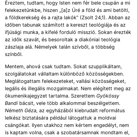
Éreztem, tudtam, hogy Isten nem fér bele csupán a mi
felekezetünkbe, hiszen „[a]z Úré a föld és ami betölti,
a földkerekség és a rajta lakók” (Zsolt 24,1). Abban az
időben tabunak számított a kereszt teológiája és az
ifjúsági munka, a kifelé forduló misszió. Sokan érezték
az idők szavát, és besoroltak a diakóniai teológia
zászlaja alá. Némelyek talán szívből, a többség
színből.
Mentem, ahová csak tudtam. Sokat szupplikáltam,
szolgálatokat vállaltam különböző közösségekben.
Meglátogattam felekezeteket, vallási közösségeket,
legális és illegális mozgalmakat. Nem elégített meg az
ökumenikajegyzet tartalma. Szerettem
Gyökössy
Bandi
bácsit, vele több alkalommal beszélgettem.
Németh Géza,
az egyházából kiebrudalt református
lelkész biztatására például látogattuk a moldvai
csángókat. Ilyen utakhoz nem kértem engedélyt, nem
is kaptam volna, csak a szobatársamnak mondtam el,