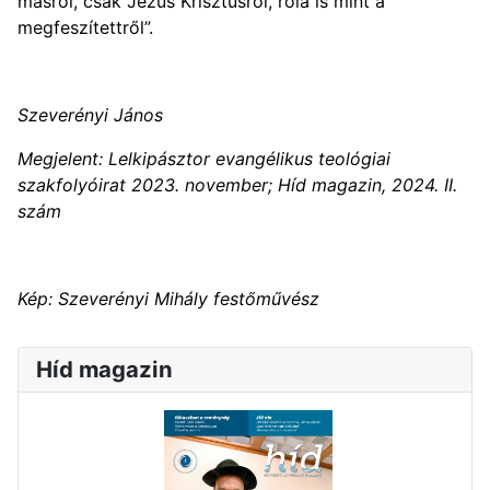
másról, csak Jézus Krisztusról, róla is mint a
megfeszítettről”.
Szeverényi János
Megjelent: Lelkipásztor evangélikus teológiai
szakfolyóirat 2023. november;
Híd magazin, 2024. II.
szám
Kép: Szeverényi Mihály festőművész
Híd magazin