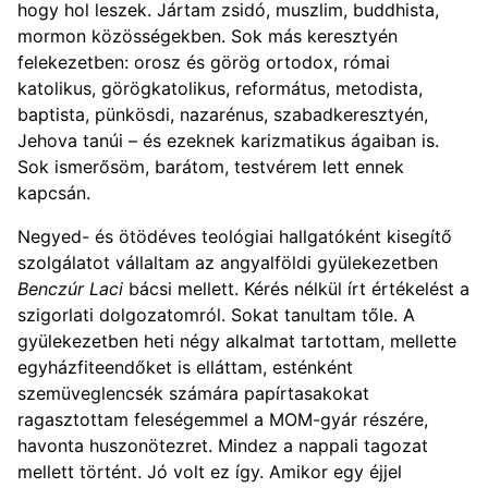
hogy hol leszek. Jártam zsidó, muszlim, buddhista,
mormon közösségekben. Sok más keresztyén
felekezetben: orosz és görög ortodox, római
katolikus, görögkatolikus, református, metodista,
baptista, pünkösdi, nazarénus, szabadkeresztyén,
Jehova tanúi – és ezeknek karizmatikus ágaiban is.
Sok ismerősöm, barátom, testvérem lett ennek
kapcsán.
Negyed- és ötödéves teológiai hallgatóként kisegítő
szolgálatot vállaltam az angyalföldi gyülekezetben
Benczúr Laci
bácsi mellett. Kérés nélkül írt értékelést a
szigorlati dolgozatomról. Sokat tanultam tőle. A
gyülekezetben heti négy alkalmat tartottam, mellette
egyházfiteendőket is elláttam, esténként
szemüveglencsék számára papírtasakokat
ragasztottam feleségemmel a MOM-gyár részére,
havonta huszonötezret. Mindez a nappali tagozat
mellett történt. Jó volt ez így. Amikor egy éjjel