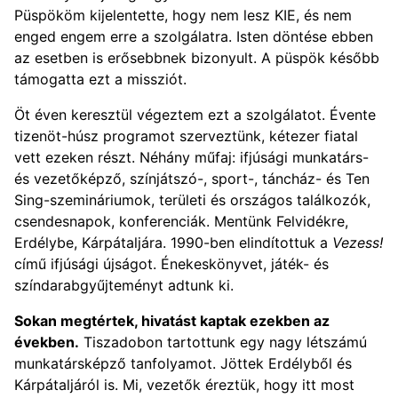
Püspököm kijelentette, hogy nem lesz KIE, és nem
enged engem erre a szolgálatra. Isten döntése ebben
az esetben is erősebbnek bizonyult. A püspök később
támogatta ezt a missziót.
Öt éven keresztül végeztem ezt a szolgálatot. Évente
tizenöt-húsz programot szerveztünk, kétezer fiatal
vett ezeken részt. Néhány műfaj: ifjúsági munkatárs-
és vezetőképző, színjátszó-, sport-, táncház- és Ten
Sing-szemináriumok, területi és országos találkozók,
csendesnapok, konferenciák. Mentünk Felvidékre,
Erdélybe, Kárpátaljára. 1990-ben elindítottuk a
Vezess!
című ifjúsági újságot. Énekeskönyvet, játék- és
színdarabgyűjteményt adtunk ki.
Sokan megtértek, hivatást kaptak ezekben az
években.
Tiszadobon tartottunk egy nagy létszámú
munkatársképző tanfolyamot. Jöttek Erdélyből és
Kárpátaljáról is. Mi, vezetők éreztük, hogy itt most