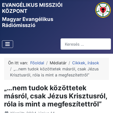
EVANGÉLIKUS MISSZIÓI
KÖZPONT
Magyar Evangélikus
Rádiómisszió
Keresés
Type 2 or more characters f
Ön itt van:
Főoldal
Médiatár
Cikkek, írások
„…nem tudok közöttetek másról, csak Jézus
Krisztusról, róla is mint a megfeszítettről”
„…nem tudok közöttetek
másról, csak Jézus Krisztusról,
róla is mint a megfeszítettről”