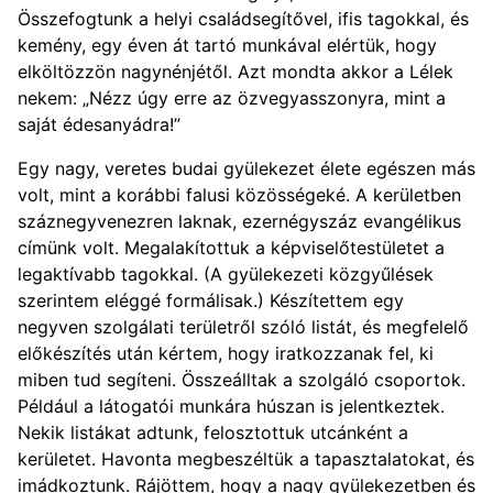
Összefogtunk a helyi családsegítővel, ifis tagokkal, és
kemény, egy éven át tartó munkával elértük, hogy
elköltözzön nagynénjétől. Azt mondta akkor a Lélek
nekem: „Nézz úgy erre az özvegyasszonyra, mint a
saját édesanyádra!”
Egy nagy, veretes budai gyülekezet élete egészen más
volt, mint a korábbi falusi közösségeké. A kerületben
száznegyvenezren laknak, ezernégyszáz evangélikus
címünk volt. Megalakítottuk a képviselőtestületet a
legaktívabb tagokkal. (A gyülekezeti közgyűlések
szerintem eléggé formálisak.) Készítettem egy
negyven szolgálati területről szóló listát, és megfelelő
előkészítés után kértem, hogy iratkozzanak fel, ki
miben tud segíteni. Összeálltak a szolgáló csoportok.
Például a látogatói munkára húszan is jelentkeztek.
Nekik listákat adtunk, felosztottuk utcánként a
kerületet. Havonta megbeszéltük a tapasztalatokat, és
imádkoztunk. Rájöttem, hogy a nagy gyülekezetben és