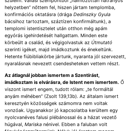
szüleim. Vallási szempontból „halmozottan hátrányos
helyzetben” nőttem fel, hiszen jártam templomba,
konfirmációs oktatásra (drága
Dedinszky Gyula
bácsihoz tartoztam, száztízen konfirmáltunk), a
templomi istentisztelet után otthon még apám
egyórás igehirdetését hallgattam. Minden este
körbeült a család, és végigolvastuk az
Útmutató
szerinti igéket, majd imádkoztunk és énekeltünk.
Hetente fiúbibliakörbe jártunk, nyaranta jól szervezett,
nyaralásnak nevezett csendesheteken vettem részt.
Az átlagnál jobban ismertem a Szentírást,
imádkoztam is elvárásra, de Istent nem ismertem.
Ő
viszont ismert engem, tudott rólam: „te formáltál
anyám méhében” (Zsolt 139,13b). Az általam ismert
keresztyén közösségek számomra nem voltak
vonzóak. Ugyanakkor jó kapcsolatba kerültem egy
nyolcvanéves falusi plébánossal és a házat vezető
húgával,
Mariska
nénivel. Ebben a faluban volt