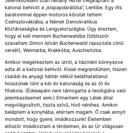
Jelentkezésem után néhány héttel megkaptam a
katonai behívót a „kispapdarálóba”, Lentibe. Egy ifis
barátommal éppen motoros körutat tettem
Csehszlovákiába, a Német Demokratikus
Köztársaságba és Lengyelországba. Úgy éreztem,
hogy el kell mennem Buchenwaldba (többször
szavaltam
Simon István
Buchenwaldi rapszódia
című
versét), Weimarba, Krakkóba, Auschwitzba.
Amikor megérkeztem az útról, a házinéni könnyezve
adta át a katonai behívót. Kissé megrendültem, hiszen
családi és anyagi háttér nélkül beláthatatlanul
hosszúnak tűnt a két év katonaság és az öt év
főiskola. (Édesapám nem támogatta a teológiára való
jelentkezésemet sem.) Elmentem egy Lélek által
megvilágosított, tiszta szívű, hívő nénihez. Amikor
beléptem a konyhába, elsírtam magam. Ő csak annyit
mondott, hogy gyere, imádkozzunk! Életemben
először imádkoztam a térdeimen, és az Úr világosan