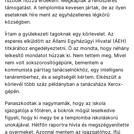
fűződik hozzá érdekem. Megkapták a rendszeres
támogatást. A templomba kevesen jártak, de az ilyen
eseteknek híre ment az egyházellenes légkörű
községben.
Írtam a gyülekezeti tagoknak egy körlevelet. Az
esperes elküldött az Állami Egyházügyi Hivatal (ÁEH)
titkárához engedélyeztetni. Ő az mondta, hogy néhány
lelkesítő mondatot húzzak ki. Nem tettem meg. Mivel
nem volt sokszorosítógépünk, bementem a
kommunista párttag tanácselnökhöz, egy intelligens
tanáremberhez, és a segítségét kértem. Elkészült a
körlevél több száz példányban a tanácsháza Xerox-
gépén.
Panaszkodtak a nagymamák, hogy az iskola
igazgatója a főtéren, a bokrok mögül leselkedve
figyeli, hogy ki megy be a templomba iskoláskorú
unokájával. Hétfőn raportra hívta és megszégyenítette
a gyermeket. Azonnal mentem az igazgatóhoz. Ifjú