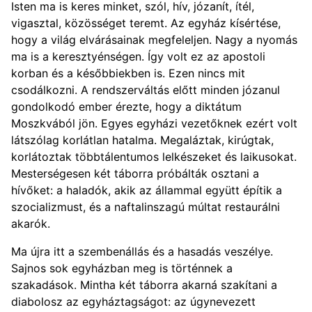
Isten ma is keres minket, szól, hív, józanít, ítél,
vigasztal, közösséget teremt. Az egyház kísértése,
hogy a világ elvárásainak megfeleljen. Nagy a nyomás
ma is a keresztyénségen. Így volt ez az apostoli
korban és a későbbiekben is. Ezen nincs mit
csodálkozni. A rendszerváltás előtt minden józanul
gondolkodó ember érezte, hogy a diktátum
Moszkvából jön. Egyes egyházi vezetőknek ezért volt
látszólag korlátlan hatalma. Megaláztak, kirúgtak,
korlátoztak többtálentumos lelkészeket és laikusokat.
Mesterségesen két táborra próbálták osztani a
hívőket: a haladók, akik az állammal együtt építik a
szocializmust, és a naftalinszagú múltat restaurálni
akarók.
Ma újra itt a szembenállás és a hasadás veszélye.
Sajnos sok egyházban meg is történnek a
szakadások. Mintha két táborra akarná szakítani a
diabolosz az egyháztagságot: az úgynevezett