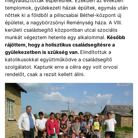
megválasztottak esperesnek. Ezekben az években
templomok, gyülekezeti házak épültek, egymás után
nőttek ki a földből a piliscsabai Béthel-központ új
épületei, a nagybörzsönyi Reménység háza. A VIII.
kerületi családsegítő központban utcai szociális
munkát végeztem hetente egy alkalommal.
Később
rájöttem, hogy a holisztikus családsegítésre a
gyülekezetben is szükség van.
Elindítottuk a
katolikusokkal együttműködve a családsegítő
szolgálatot. Kaptunk erre a célra egy volt orvosi
rendelőt, csak a rezsit kellett állni.