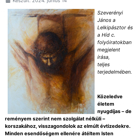
Készült: 2024. június 14
Szeverényi
János
a
Lelkipásztor és
a Híd c.
folyóiratokban
megjelent
írása,
teljes
terjedelmében.
Közeledve
életem
nyugdíjas – de
reményem szerint nem szolgálat nélküli –
korszakához, visszagondolok az elmúlt évtizedekre.
Minden esendőségem ellenére átéltem Isten