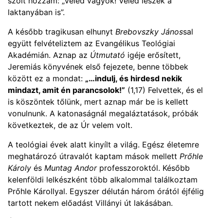
szólt hozzám: „Veled vagyok! Veled leszek a
laktanyában is”.
A később tragikusan elhunyt
Brebovszky János
sal
együtt felvételiztem az Evangélikus Teológiai
Akadémián. Aznap az
Útmutató
igéje erősített,
Jeremiás könyvének első fejezete, benne többek
között ez a mondat:
„…indulj, és hirdesd nekik
mindazt, amit én parancsolok!”
(1,17) Felvettek, és el
is köszöntek tőlünk, mert aznap már be is kellett
vonulnunk. A katonaságnál megaláztatások, próbák
következtek, de az Úr velem volt.
A teológiai évek alatt kinyílt a világ. Egész életemre
meghatározó útravalót kaptam mások mellett
Prőhle
Károly
és
Muntag Andor
professzoroktól. Később
kelenföldi lelkészként több alkalommal találkoztam
Prőhle Károllyal. Egyszer délután három órától éjfélig
tartott nekem előadást Villányi út lakásában.