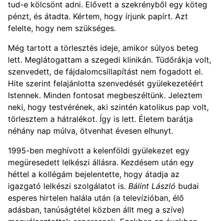
tud-e kölcsönt adni. Elővett a szekrényből egy köteg
pénzt, és átadta. Kértem, hogy írjunk papírt. Azt
felelte, hogy nem szükséges.
Még tartott a törlesztés ideje, amikor súlyos beteg
lett. Meglátogattam a szegedi klinikán. Tüdőrákja volt,
szenvedett, de fájdalomcsillapítást nem fogadott el.
Hite szerint felajánlotta szenvedését gyülekezetéért
Istennek. Minden fontosat megbeszéltünk. Jeleztem
neki, hogy testvérének, aki szintén katolikus pap volt,
törlesztem a hátralékot. Így is lett. Életem barátja
néhány nap múlva, ötvenhat évesen elhunyt.
1995-ben meghívott a kelenföldi gyülekezet egy
megüresedett lelkészi állásra. Kezdésem után egy
héttel a kollégám bejelentette, hogy átadja az
igazgató lelkészi szolgálatot is.
Bálint László
budai
esperes hirtelen halála után (a televízióban, élő
adásban, tanúságtétel közben állt meg a szíve)