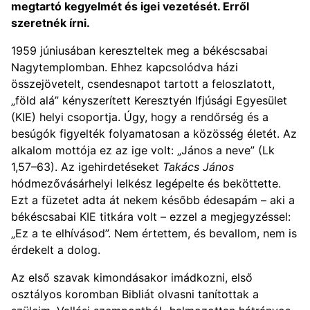
megtartó kegyelmét és igei vezetését. Erről
szeretnék írni.
1959 júniusában kereszteltek meg a békéscsabai
Nagytemplomban. Ehhez kapcsolódva házi
összejövetelt, csendesnapot tartott a feloszlatott,
„föld alá” kényszerített Keresztyén Ifjúsági Egyesület
(KIE) helyi csoportja. Úgy, hogy a rendőrség és a
besúgók figyelték folyamatosan a közösség életét. Az
alkalom mottója ez az ige volt: „János a neve” (Lk
1,57–63). Az igehirdetéseket
Takács János
hódmezővásárhelyi lelkész legépelte és beköttette.
Ezt a füzetet adta át nekem később édesapám – aki a
békéscsabai KIE titkára volt – ezzel a megjegyzéssel:
„Ez a te elhívásod”. Nem értettem, és bevallom, nem is
érdekelt a dolog.
Az első szavak kimondásakor imádkozni, első
osztályos koromban Bibliát olvasni tanítottak a