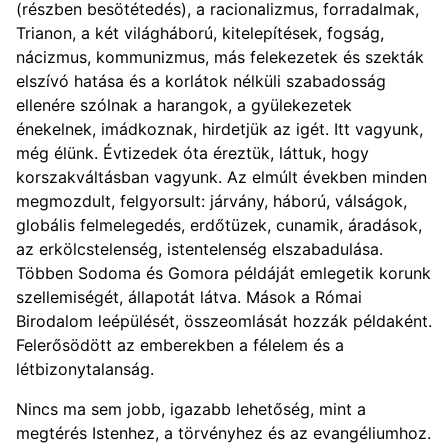
(részben besötétedés), a racionalizmus, forradalmak,
Trianon, a két világháború, kitelepítések, fogság,
nácizmus, kommunizmus, más felekezetek és szekták
elszívó hatása és a korlátok nélküli szabadosság
ellenére szólnak a harangok, a gyülekezetek
énekelnek, imádkoznak, hirdetjük az igét. Itt vagyunk,
még élünk. Évtizedek óta éreztük, láttuk, hogy
korszakváltásban vagyunk. Az elmúlt években minden
megmozdult, felgyorsult: járvány, háború, válságok,
globális felmelegedés, erdőtüzek, cunamik, áradások,
az erkölcstelenség, istentelenség elszabadulása.
Többen Sodoma és Gomora példáját emlegetik korunk
szellemiségét, állapotát látva. Mások a Római
Birodalom leépülését, összeomlását hozzák példaként.
Felerősödött az emberekben a félelem és a
létbizonytalanság.
Nincs ma sem jobb, igazabb lehetőség, mint a
megtérés Istenhez, a törvényhez és az evangéliumhoz.