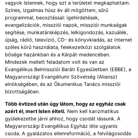
vagyok Istennek, hogy ezt a területet megkaphattam.
Színes, izgalmas húsz év áll mögöttem, sűrű
programmal, beosztással: igehirdetések,
evangelizációk, missziói napok, missziói munkaágak
segítése, munkatársképzés, lelkigondozás, kazuálék,
újság, rádió, televízió, CD- és könyvkiadás, az internet
széles körű használata, felekezetközi szolgálatok
bősége hazánkban és a Kárpát-medencében.
Mindezek mellett feladatom volt és van az
Evangélikus Belmissziói Baráti Egyesületben (EBBE), a
Magyarországi Evangéliumi Szövetség (Aliansz)
elnökségében, és az Ökumenikus Tanács missziói
bizottságában.
Több évtized után úgy látom, hogy az egyház csak
azért él, mert Isten élteti.
Nem kell karizmatikus
gyülekezetbe járni ahhoz, hogy csodát lássunk. A
Magyarországi Evangélikus Egyház léte ugyanis
csoda. A gyalázatos ellenreformáció, a felvilágosodás