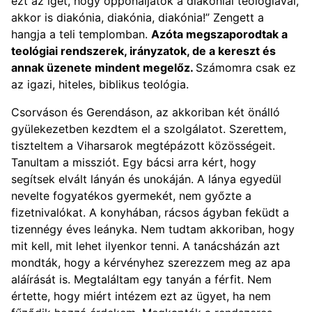
ezt az igét, hogy opponáljatok a diakóniai teológiával,
akkor is diakónia, diakónia, diakónia!” Zengett a
hangja a teli templomban.
Azóta megszaporodtak a
teológiai rendszerek, irányzatok, de a kereszt és
annak üzenete mindent megelőz.
Számomra csak ez
az igazi, hiteles, biblikus teológia.
Csorváson és Gerendáson, az akkoriban két önálló
gyülekezetben kezdtem el a szolgálatot. Szerettem,
tiszteltem a Viharsarok megtépázott közösségeit.
Tanultam a missziót. Egy bácsi arra kért, hogy
segítsek elvált lányán és unokáján. A lánya egyedül
nevelte fogyatékos gyermekét, nem győzte a
fizetnivalókat. A konyhában, rácsos ágyban feküdt a
tizennégy éves leányka. Nem tudtam akkoriban, hogy
mit kell, mit lehet ilyenkor tenni. A tanácsházán azt
mondták, hogy a kérvényhez szerezzem meg az apa
aláírását is. Megtaláltam egy tanyán a férfit. Nem
értette, hogy miért intézem ezt az ügyet, ha nem