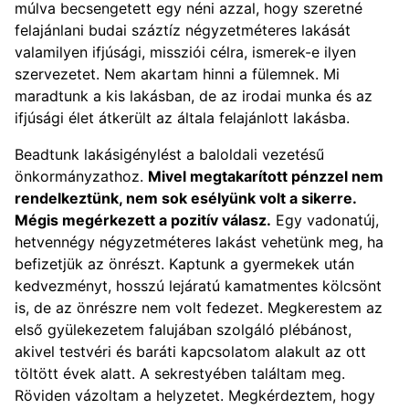
múlva becsengetett egy néni azzal, hogy szeretné
felajánlani budai száztíz négyzetméteres lakását
valamilyen ifjúsági, missziói célra, ismerek-e ilyen
szervezetet. Nem akartam hinni a fülemnek. Mi
maradtunk a kis lakásban, de az irodai munka és az
ifjúsági élet átkerült az általa felajánlott lakásba.
Beadtunk lakásigénylést a baloldali vezetésű
önkormányzathoz.
Mivel megtakarított pénzzel nem
rendelkeztünk, nem sok esélyünk volt a sikerre.
Mégis megérkezett a pozitív válasz.
Egy vadonatúj,
hetvennégy négyzetméteres lakást vehetünk meg, ha
befizetjük az önrészt. Kaptunk a gyermekek után
kedvezményt, hosszú lejáratú kamatmentes kölcsönt
is, de az önrészre nem volt fedezet. Megkerestem az
első gyülekezetem falujában szolgáló plébánost,
akivel testvéri és baráti kapcsolatom alakult az ott
töltött évek alatt. A sekrestyében találtam meg.
Röviden vázoltam a helyzetet. Megkérdeztem, hogy