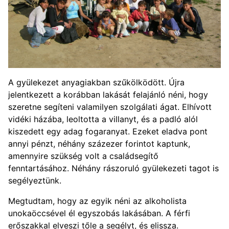
A gyülekezet anyagiakban szűkölködött. Újra
jelentkezett a korábban lakását felajánló néni, hogy
szeretne segíteni valamilyen szolgálati ágat. Elhívott
vidéki házába, leoltotta a villanyt, és a padló alól
kiszedett egy adag fogaranyat. Ezeket eladva pont
annyi pénzt, néhány százezer forintot kaptunk,
amennyire szükség volt a családsegítő
fenntartásához. Néhány rászoruló gyülekezeti tagot is
segélyeztünk.
Megtudtam, hogy az egyik néni az alkoholista
unokaöccsével él egyszobás lakásában. A férfi
erőszakkal elveszi tőle a segélyt, és elissza.