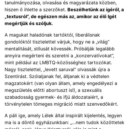
tanulmányozása, olvasása és magyarázata közben,
hiszen ő ihlette a szerzőket.
Beszélhetünk az igéről, a
„textusról”, de egészen más az, amikor az élő Igét
megértjük és szóljuk.
A magukat haladónak tartóktól, liberálisnak
gondolóktól tisztelettel várjuk, hogy ne a „világ”
mentalitását, stílusát kövessék. Próbálják legalább
annyira megérteni és szeretni a „konzervatívokat”,
mint például az LMBTQ-közösséghez tartozókat.
Nagy tisztelettel, „levett saruval” olvassák újra a
Szentírást. Szólaljanak fel, álljanak ki a védtelen
magzatokért (van olyan állam, amely engedélyezi a
megszületés előtti abortuszt is!), a szexuális
szabadosság gyermek- és ifjú áldozataiért, a
törvénytelen tömeges migráció miatt szenvedőkért.
A páli ige, amely Lélek által inspirált kijelentés, legyen
ma is a döntő egyházunkban: „…nem tudok közöttetek