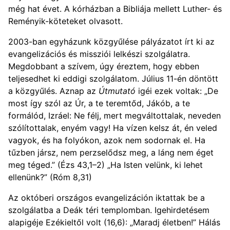
még hat évet. A kórházban a Bibliája mellett Luther- és
Reményik-köteteket olvasott.
2003-ban egyházunk közgyűlése pályázatot írt ki az
evangelizációs és missziói lelkészi szolgálatra.
Megdobbant a szívem, úgy éreztem, hogy ebben
teljesedhet ki eddigi szolgálatom. Július 11-én döntött
a közgyűlés. Aznap az
Útmutató
igéi ezek voltak: „De
most így szól az Úr, a te teremtőd, Jákób, a te
formálód, Izráel: Ne félj, mert megváltottalak, neveden
szólítottalak, enyém vagy! Ha vízen kelsz át, én veled
vagyok, és ha folyókon, azok nem sodornak el. Ha
tűzben jársz, nem perzselődsz meg, a láng nem éget
meg téged.” (Ézs 43,1–2) „Ha Isten velünk, ki lehet
ellenünk?” (Róm 8,31)
Az októberi országos evangelizáción iktattak be a
szolgálatba a Deák téri templomban. Igehirdetésem
alapigéje Ezékieltől volt (16,6): „Maradj életben!” Hálás