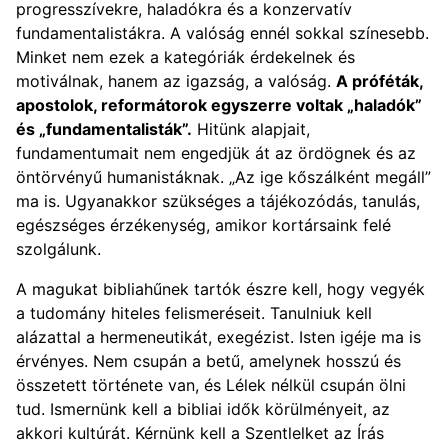
progresszívekre, haladókra és a konzervatív
fundamentalistákra. A valóság ennél sokkal színesebb.
Minket nem ezek a kategóriák érdekelnek és
motiválnak, hanem az igazság, a valóság.
A próféták,
apostolok, reformátorok egyszerre voltak „haladók”
és „fundamentalisták”.
Hitünk alapjait,
fundamentumait nem engedjük át az ördögnek és az
öntörvényű humanistáknak. „Az ige kőszálként megáll”
ma is. Ugyanakkor szükséges a tájékozódás, tanulás,
egészséges érzékenység, amikor kortársaink felé
szolgálunk.
A magukat bibliahűnek tartók észre kell, hogy vegyék
a tudomány hiteles felismeréseit. Tanulniuk kell
alázattal a hermeneutikát, exegézist. Isten igéje ma is
érvényes. Nem csupán a betű, amelynek hosszú és
összetett története van, és Lélek nélkül csupán ölni
tud. Ismernünk kell a bibliai idők körülményeit, az
akkori kultúrát. Kérnünk kell a Szentlelket az Írás