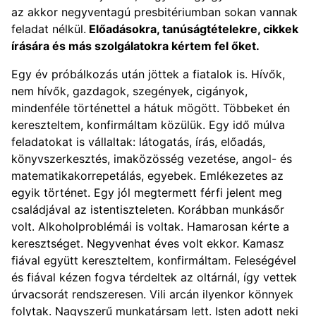
az akkor negyventagú presbitériumban sokan vannak
feladat nélkül.
Előadásokra, tanúságtételekre, cikkek
írására és más szolgálatokra kértem fel őket.
Egy év próbálkozás után jöttek a fiatalok is. Hívők,
nem hívők, gazdagok, szegények, cigányok,
mindenféle történettel a hátuk mögött. Többeket én
kereszteltem, konfirmáltam közülük. Egy idő múlva
feladatokat is vállaltak: látogatás, írás, előadás,
könyvszerkesztés, imaközösség vezetése, angol- és
matematikakorrepetálás, egyebek. Emlékezetes az
egyik történet. Egy jól megtermett férfi jelent meg
családjával az istentiszteleten. Korábban munkásőr
volt. Alkoholproblémái is voltak. Hamarosan kérte a
keresztséget. Negyvenhat éves volt ekkor. Kamasz
fiával együtt kereszteltem, konfirmáltam. Feleségével
és fiával kézen fogva térdeltek az oltárnál, így vettek
úrvacsorát rendszeresen. Vili arcán ilyenkor könnyek
folytak. Nagyszerű munkatársam lett. Isten adott neki