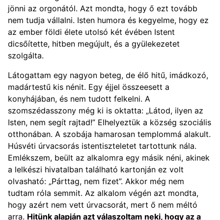
jönni az orgonától. Azt mondta, hogy ő ezt tovább
nem tudja vállalni. Isten humora és kegyelme, hogy ez
az ember földi élete utolsó két évében Istent
dicsőítette, hitben megújult, és a gyülekezetet
szolgálta.
Látogattam egy nagyon beteg, de élő hitű, imádkozó,
madártestű kis nénit. Egy éjjel összeesett a
konyhájában, és nem tudott felkelni. A
szomszédasszony még ki is oktatta: „Látod, ilyen az
Isten, nem segít rajtad!” Elhelyeztük a község szociális
otthonában. A szobája hamarosan templommá alakult.
Húsvéti úrvacsorás istentiszteletet tartottunk nála.
Emlékszem, beült az alkalomra egy másik néni, akinek
a lelkészi hivatalban található kartonján ez volt
olvasható: „Párttag, nem fizet”. Akkor még nem
tudtam róla semmit. Az alkalom végén azt mondta,
hogy azért nem vett úrvacsorát, mert ő nem méltó
arra.
Hitünk alapján azt válaszoltam neki, hogy az a