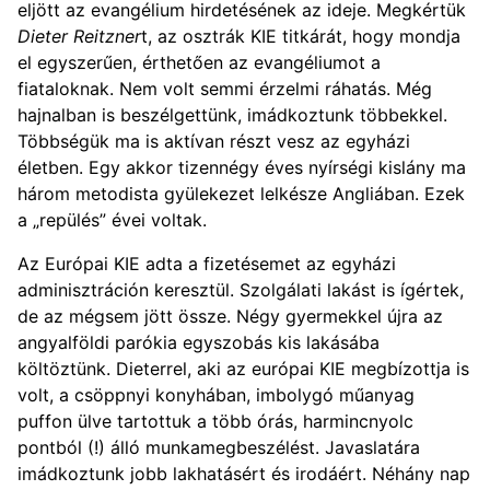
eljött az evangélium hirdetésének az ideje. Megkértük
Dieter Reitzner
t, az osztrák KIE titkárát, hogy mondja
el egyszerűen, érthetően az evangéliumot a
fiataloknak. Nem volt semmi érzelmi ráhatás. Még
hajnalban is beszélgettünk, imádkoztunk többekkel.
Többségük ma is aktívan részt vesz az egyházi
életben. Egy akkor tizennégy éves nyírségi kislány ma
három metodista gyülekezet lelkésze Angliában. Ezek
a „repülés” évei voltak.
Az Európai KIE adta a fizetésemet az egyházi
adminisztráción keresztül. Szolgálati lakást is ígértek,
de az mégsem jött össze. Négy gyermekkel újra az
angyalföldi parókia egyszobás kis lakásába
költöztünk. Dieterrel, aki az európai KIE megbízottja is
volt, a csöppnyi konyhában, imbolygó műanyag
puffon ülve tartottuk a több órás, harmincnyolc
pontból (!) álló munkamegbeszélést. Javaslatára
imádkoztunk jobb lakhatásért és irodáért. Néhány nap