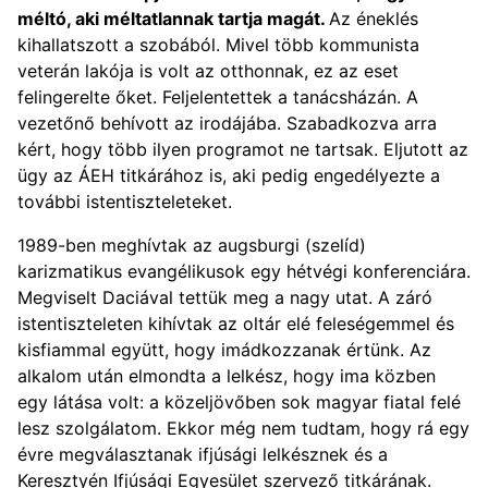
méltó, aki méltatlannak tartja magát.
Az éneklés
kihallatszott a szobából. Mivel több kommunista
veterán lakója is volt az otthonnak, ez az eset
felingerelte őket. Feljelentettek a tanácsházán. A
vezetőnő behívott az irodájába. Szabadkozva arra
kért, hogy több ilyen programot ne tartsak. Eljutott az
ügy az ÁEH titkárához is, aki pedig engedélyezte a
további istentiszteleteket.
1989-ben meghívtak az augsburgi (szelíd)
karizmatikus evangélikusok egy hétvégi konferenciára.
Megviselt Daciával tettük meg a nagy utat. A záró
istentiszteleten kihívtak az oltár elé feleségemmel és
kisfiammal együtt, hogy imádkozzanak értünk. Az
alkalom után elmondta a lelkész, hogy ima közben
egy látása volt: a közeljövőben sok magyar fiatal felé
lesz szolgálatom. Ekkor még nem tudtam, hogy rá egy
évre megválasztanak ifjúsági lelkésznek és a
Keresztyén Ifjúsági Egyesület szervező titkárának.