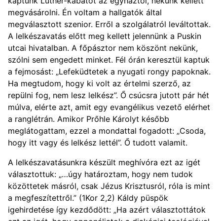
kaptunk Luther-kabátot az egyháztól, nekünk kellett
megvásárolni. Én voltam a hallgatók által
megválasztott szenior. Erről a szolgálatról leváltottak.
A lelkészavatás előtt meg kellett jelennünk a Puskin
utcai hivatalban. A főpásztor nem köszönt nekünk,
szólni sem engedett minket. Fél órán keresztül kaptuk
a fejmosást: „Lefeküdtetek a nyugati rongy papoknak.
Ha megtudom, hogy ki volt az értelmi szerző, az
repülni fog, nem lesz lelkész”. Ő csúcsra jutott pár hét
múlva, elérte azt, amit egy evangélikus vezető elérhet
a ranglétrán. Amikor Prőhle Károlyt később
meglátogattam, ezzel a mondattal fogadott: „Csoda,
hogy itt vagy és lelkész lettél”. Ő tudott valamit.
A lelkészavatásunkra készült meghívóra ezt az igét
választottuk: „…úgy határoztam, hogy nem tudok
közöttetek másról, csak Jézus Krisztusról, róla is mint
a megfeszítettről.” (1Kor 2,2) Káldy püspök
igehirdetése így kezdődött: „Ha azért választottátok