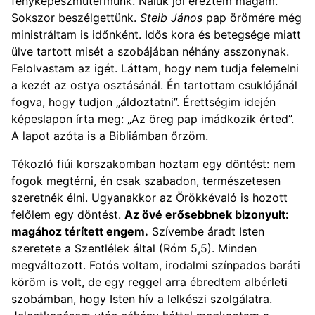
fényképészműtermünk. Náluk jól éreztem magam.
Sokszor beszélgettünk.
Steib János
pap örömére még
ministráltam is időnként. Idős kora és betegsége miatt
ülve tartott misét a szobájában néhány asszonynak.
Felolvastam az igét. Láttam, hogy nem tudja felemelni
a kezét az ostya osztásánál. Én tartottam csuklójánál
fogva, hogy tudjon „áldoztatni”. Érettségim idején
képeslapon írta meg: „Az öreg pap imádkozik érted”.
A lapot azóta is a Bibliámban őrzöm.
Tékozló fiúi korszakomban hoztam egy döntést: nem
fogok megtérni, én csak szabadon, természetesen
szeretnék élni. Ugyanakkor az Örökkévaló is hozott
felőlem egy döntést.
Az övé erősebbnek bizonyult:
magához térített engem.
Szívembe áradt Isten
szeretete a Szentlélek által (Róm 5,5). Minden
megváltozott. Fotós voltam, irodalmi színpados baráti
köröm is volt, de egy reggel arra ébredtem albérleti
szobámban, hogy Isten hív a lelkészi szolgálatra.