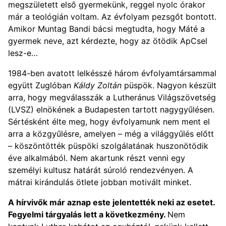
megszületett első gyermekünk, reggel nyolc órakor
már a teológián voltam. Az évfolyam pezsgőt bontott.
Amikor Muntag Bandi bácsi megtudta, hogy Máté a
gyermek neve, azt kérdezte, hogy az ötödik ApCsel
lesz-e…
1984-ben avatott lelkésszé három évfolyamtársammal
együtt Zuglóban
Káldy Zoltán
püspök. Nagyon készült
arra, hogy megválasszák a Lutheránus Világszövetség
(LVSZ) elnökének a Budapesten tartott nagygyűlésen.
Sértésként élte meg, hogy évfolyamunk nem ment el
arra a közgyűlésre, amelyen – még a világgyűlés előtt
– köszöntötték püspöki szolgálatának huszonötödik
éve alkalmából. Nem akartunk részt venni egy
személyi kultusz határát súroló rendezvényen. A
mátrai kirándulás ötlete jobban motivált minket.
A hírvivők már aznap este jelentették neki az esetet.
Fegyelmi tárgyalás lett a következmény.
Nem