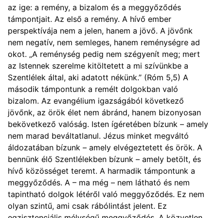
az ige: a remény, a bizalom és a meggyőződés
támpontjait. Az első a remény. A hívő ember
perspektívája nem a jelen, hanem a jövő. A jövőnk
nem negatív, nem semleges, hanem reménységre ad
okot. „A reménység pedig nem szégyenít meg; mert
az Istennek szerelme kitöltetett a mi szívünkbe a
Szentlélek által, aki adatott nékünk.” (Róm 5,5) A
második támpontunk a remélt dolgokban való
bizalom. Az evangélium igazságából következő
jövőnk, az örök élet nem ábránd, hanem bizonyosan
bekövetkező valóság. Isten ígéretében bízunk – amely
nem marad beváltatlanul. Jézus minket megváltó
áldozatában bízunk – amely elvégeztetett és örök. A
bennünk élő Szentlélekben bízunk – amely betölt, és
hívő közösséget teremt. A harmadik támpontunk a
meggyőződés. A – ma még – nem látható és nem
tapintható dolgok létéről való meggyőződés. Ez nem
olyan szintű, ami csak rábólintást jelent. Ez
egzisztenciális mélységű meggyőződés. A közvetlen