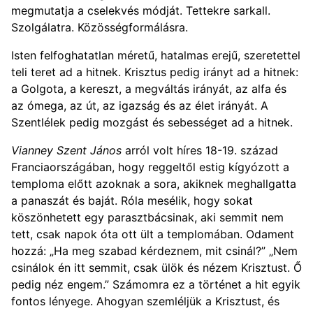
megmutatja a cselekvés módját. Tettekre sarkall.
Szolgálatra. Közösségformálásra.
Isten felfoghatatlan méretű, hatalmas erejű, szeretettel
teli teret ad a hitnek. Krisztus pedig irányt ad a hitnek:
a Golgota, a kereszt, a megváltás irányát, az alfa és
az ómega, az út, az igazság és az élet irányát. A
Szentlélek pedig mozgást és sebességet ad a hitnek.
Vianney Szent János
arról volt híres 18-19. század
Franciaországában, hogy reggeltől estig kígyózott a
temploma előtt azoknak a sora, akiknek meghallgatta
a panaszát és baját. Róla mesélik, hogy sokat
köszönhetett egy parasztbácsinak, aki semmit nem
tett, csak napok óta ott ült a templomában. Odament
hozzá: „Ha meg szabad kérdeznem, mit csinál?” „Nem
csinálok én itt semmit, csak ülök és nézem Krisztust. Ő
pedig néz engem.” Számomra ez a történet a hit egyik
fontos lényege. Ahogyan szemléljük a Krisztust, és