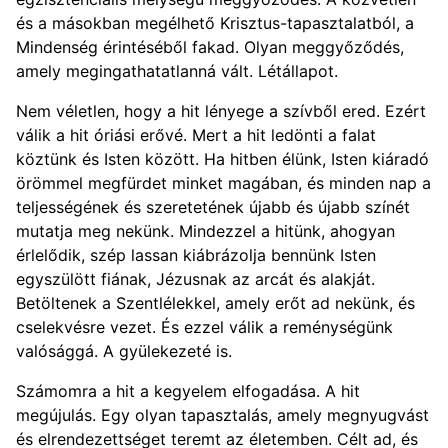
és a másokban megélhető Krisztus-tapasztalatból, a
Mindenség érintéséből fakad. Olyan meggyőződés,
amely megingathatatlanná vált. Létállapot.
Nem véletlen, hogy a hit lényege a szívből ered. Ezért
válik a hit óriási erővé. Mert a hit ledönti a falat
köztünk és Isten között. Ha hitben élünk, Isten kiáradó
örömmel megfürdet minket magában, és minden nap a
teljességének és szeretetének újabb és újabb színét
mutatja meg nekünk. Mindezzel a hitünk, ahogyan
érlelődik, szép lassan kiábrázolja bennünk Isten
egyszülött fiának, Jézusnak az arcát és alakját.
Betöltenek a Szentlélekkel, amely erőt ad nekünk, és
cselekvésre vezet. És ezzel válik a reménységünk
valósággá. A gyülekezeté is.
Számomra a hit a kegyelem elfogadása. A hit
megújulás. Egy olyan tapasztalás, amely megnyugvást
és elrendezettséget teremt az életemben. Célt ad, és