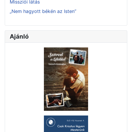
Missziói látás
„Nem hagyott békén az Isten”
Ajánló