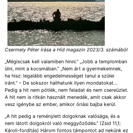
Csermely Péter írása a Híd magazin 2023/3. számából
„Mégiscsak kell valamiben hinni.” „Jobb a templomban
ülni, mint a kocsmában.” „Nem árt a gyermekemnek,
ha hisz: legalább engedelmességet tanul a szülei
iránt.” – De sokszor hallhatunk ilyen mondatokat…
Pedig a hit nem pótlék, nem feladat és nem csereüzlet.
A hit nem is ritkán használt menedék, amit csak akkor
vesz igénybe az ember, amikor óriási bajba kerül.
„A hit pedig a reménylett dolgoknak valósága, és a
nem látott dolgokról való meggyőződés.” (Zsid 11,1;
Károli-fordítás) Három fontos támpontot ad nekünk ez