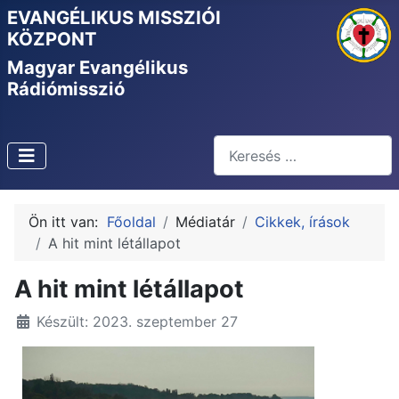
EVANGÉLIKUS MISSZIÓI
KÖZPONT
Magyar Evangélikus
Rádiómisszió
Keresés
Type 2 or more characters f
Ön itt van:
Főoldal
Médiatár
Cikkek, írások
A hit mint létállapot
A hit mint létállapot
Készült: 2023. szeptember 27