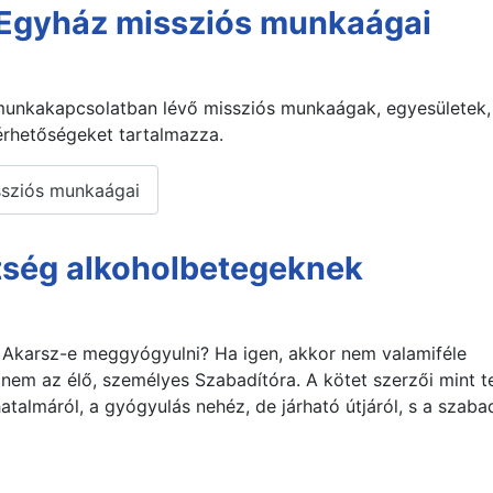
 Egyház missziós munkaágai
unkakapcsolatban lévő missziós munkaágak, egyesületek,
lérhetőségeket tartalmazza.
ssziós munkaágai
tség alkoholbetegeknek
el: Akarsz-e meggyógyulni? Ha igen, akkor nem valamiféle
em az élő, személyes Szabadítóra. A kötet szerzői mint te
hatalmáról, a gyógyulás nehéz, de járható útjáról, s a szaba