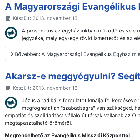
A Magyarországi Evangélikus
Készült: 2013. november 18
A prospektus az egyházunkban működő és vele m
jegyzéke, mely egy-egy rövid ismertetőt és az e
Bővebben: A Magyarországi Evangélikus Egyház mi
Akarsz-e meggyógyulni? Segí
Készült: 2013. november 18
Jézus a radikális fordulatot kínálja fel kérdésév
megfoghatatlan "szabadságra" van szükséged, han
empátiát és szolidaritást vállaló útitársak vallanak az Ő 
megtapasztalható öröméről.
Megrendelhető az Evangélikus Missziói Központtól