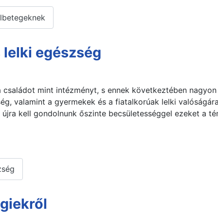
olbetegeknek
s lelki egészség
a családot mint intézményt, s ennek következtében nagyon
ség, valamint a gyermekek és a fiatalkorúak lelki valóságára
 újra kell gondolnunk őszinte becsületességgel ezeket a té
zség
giekről