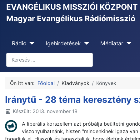
EVANGÉLIKUS MISSZIÓI KÖZPONT
Magyar Evangélikus Rádiómisszió
Rádió
Igehirdetések
Médiatár
Keresés
Type 2 or more characters for results.
Ön itt van:
Főoldal
Kiadványok
Könyvek
Iránytű - 28 téma keresztény
Készült: 2013. november 18
A liberális korszellem azt próbálja beültetni gon
viszonyulhatnánk, hiszen "mindenkinek igaza van
fogadjuk el. Hisszük és tapasztaljuk, hogy életünk értel