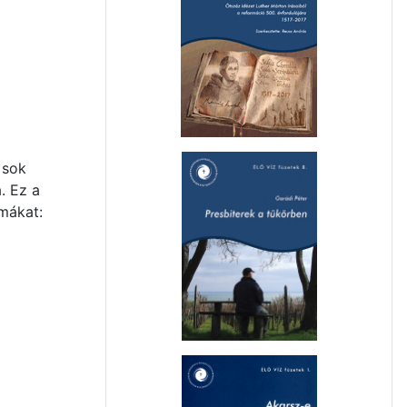
 sok
. Ez a
mákat: