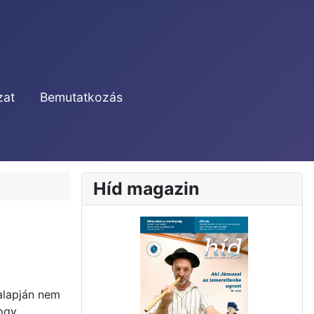
zat
Bemutatkozás
Híd magazin
alapján nem
hogy