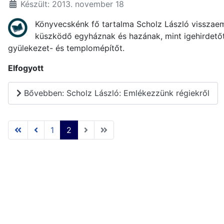
Készült: 2013. november 18
Könyvecskénk fő tartalma Scholz László visszaeml
küszködő egyháznak és hazának, mint igehirdetőt, 
gyülekezet- és templomépítőt.
Elfogyott
Bővebben: Scholz László: Emlékezzünk régiekről
1
2