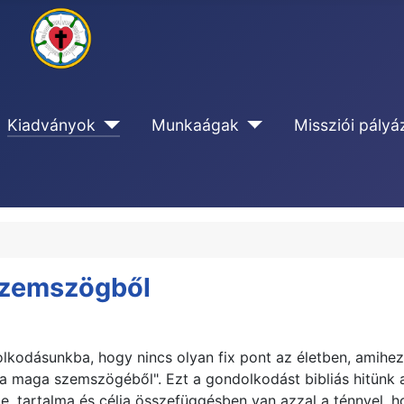
Kiadványok
Munkaágak
Missziói pályá
 szemszögből
dolkodásunkba, hogy nincs olyan fix pont az életben, amihez
 a maga szemszögéből". Ezt a gondolkodást bibliás hitünk 
me, tartalma és célja összefüggésben van azzal a ténnyel, 