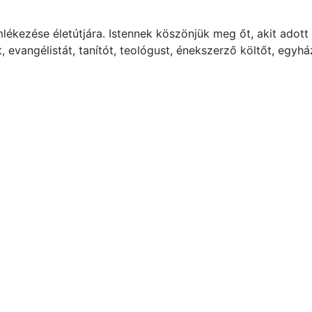
ékezése életútjára. Istennek köszönjük meg őt, akit adott 
evangélistát, tanítót, teológust, énekszerző költőt, egyhá