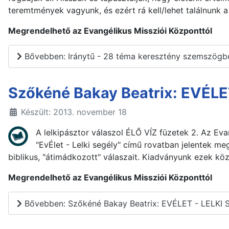
teremtmények vagyunk, és ezért rá kell/lehet találnunk a 
Megrendelhető az Evangélikus Missziói Központtól
Bővebben: Iránytű - 28 téma keresztény szemszögb
Szőkéné Bakay Beatrix: EVÉLE
Készült: 2013. november 18
A lelkipásztor válaszol ÉLŐ VÍZ füzetek 2. Az Evan
"EvÉlet - Lelki segély" című rovatban jelentek m
biblikus, "átimádkozott" válaszait. Kiadványunk ezek köz
Megrendelhető az Evangélikus Missziói Központtól
Bővebben: Szőkéné Bakay Beatrix: EVÉLET - LELKI