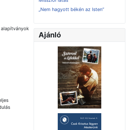
Missziói látás
„Nem hagyott békén az Isten”
 alapítványok
Ajánló
ljes
dulás