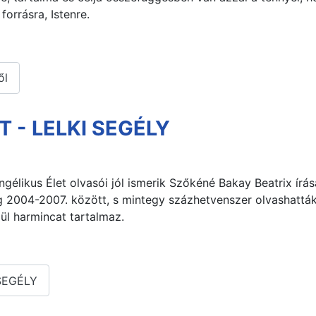
forrásra, Istenre.
ől
T - LELKI SEGÉLY
gélikus Élet olvasói jól ismerik Szőkéné Bakay Beatrix írás
eg 2004-2007. között, s mintegy százhetvenszer olvashattá
ül harmincat tartalmaz.
 SEGÉLY