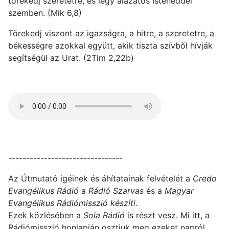
törekedj szeretetre, és légy alázatos Isteneddel
szemben. (Mik 6,8)
Törekedj viszont az igazságra, a hitre, a szeretetre, a
békességre azokkal együtt, akik tiszta szívből hívják
segítségül az Urat. (2Tim 2,22b)
--------------------------------
Az Útmutató igéinek és áhítatainak felvételét a
Credo
Evangélikus Rádió
a
Rádió Szarvas
és a
Magyar
Evangélikus Rádiómisszió készíti.
Ezek közlésében a
Sola Rádió
is részt vesz. Mi itt, a
Rádiómisszió honlapján osztjuk meg ezeket napról