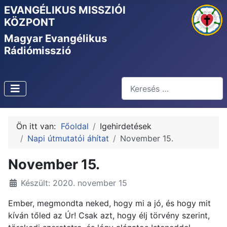
EVANGÉLIKUS MISSZIÓI
KÖZPONT
Magyar Evangélikus
Rádiómisszió
Keresés
Type 2 or more characters f
Ön itt van:
Főoldal
Igehirdetések
Napi útmutatói áhítat
November 15.
November 15.
Készült: 2020. november 15
Ember, megmondta neked, hogy mi a jó, és hogy mit
kíván tőled az Úr! Csak azt, hogy élj törvény szerint,