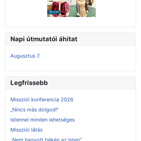
Napi útmutatói áhítat
Augusztus 7.
Legfrissebb
Missziói konferencia 2026
„Nincs más dolgod!”
Istennel minden lehetséges
Missziói látás
„Nem hagyott békén az Isten”