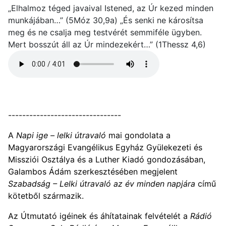
„Elhalmoz téged javaival Istened, az Úr kezed minden
munkájában…” (⁠
5Móz 30,9a
)
„És senki ne károsítsa
meg és ne csalja meg testvérét semmiféle ügyben.
Mert bosszút áll az Úr mindezekért…” (⁠
1Thessz 4,6
)
--------------------------------
A
Napi ige – lelki útravaló
mai gondolata a
Magyarországi Evangélikus Egyház Gyülekezeti és
Missziói Osztálya és a Luther Kiadó gondozásában,
Galambos Ádám szerkesztésében megjelent
Szabadság – Lelki útravaló az év minden napjára
című
kötetből származik.
Az Útmutató igéinek és áhítatainak felvételét a
Rádió