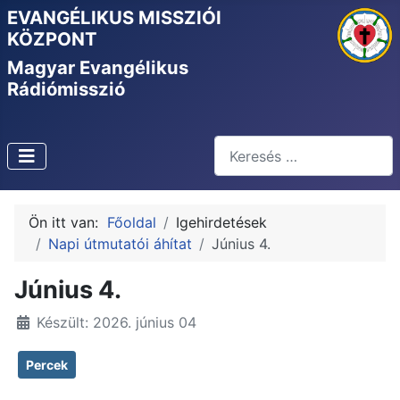
EVANGÉLIKUS MISSZIÓI
KÖZPONT
Magyar Evangélikus
Rádiómisszió
Keresés
Type 2 or more characters f
Ön itt van:
Főoldal
Igehirdetések
Napi útmutatói áhítat
Június 4.
Június 4.
Készült: 2026. június 04
Percek