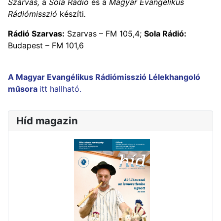
Szarvas,
a
Sola Rádió
és a
Magyar Evangélikus
Rádiómisszió
készíti
.
Rádió Szarvas:
Szarvas – FM 105,4;
Sola Rádió:
Budapest – FM 101,6
A Magyar Evangélikus Rádiómisszió Lélekhangoló
műsora
itt hallható.
Híd magazin